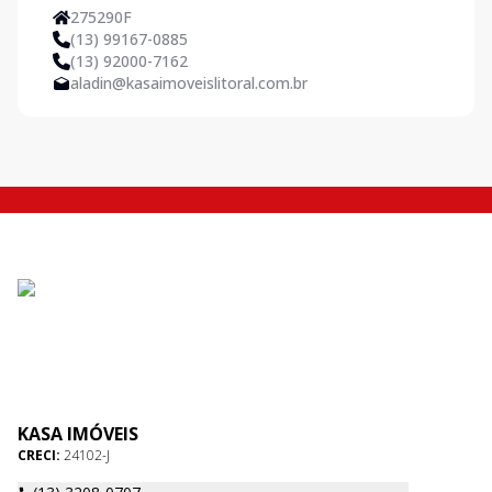
275290F
(13) 99167-0885
(13) 92000-7162
aladin@kasaimoveislitoral.com.br
KASA IMÓVEIS
CRECI:
24102-J