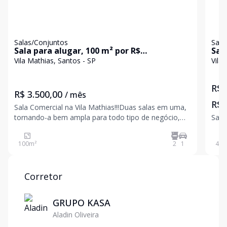
Salas/Conjuntos
Sala
Sala para alugar, 100 m² por R$
Sala
3.501,00/mês - Vila Mathias - Santos/SP
Mat
Vila Mathias, Santos - SP
Vila
R$ 
R$ 3.500,00
/ mês
R$ 
Sala Comercial na Vila Mathias!!!Duas salas em uma,
Sala
tornando-a bem ampla para todo tipo de negócio,
podendo separar recepção, sala de reunião, copa, e
100
m²
2
1
46
m
Corretor
GRUPO KASA
Aladin Oliveira