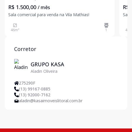
R$ 1.500,00
R$ 
/ mês
Sala comercial para venda na Vila Mathias!
Sala
46
m²
1
43
m
Corretor
GRUPO KASA
Aladin Oliveira
275290F
(13) 99167-0885
(13) 92000-7162
aladin@kasaimoveislitoral.com.br