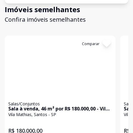
Imóveis semelhantes
Confira imóveis semelhantes
Cód:
SA0292
Comparar
Có
Salas/Conjuntos
Sala
Sala à venda, 46 m² por R$ 180.000,00 - Vila
Sal
Mathias - Santos/SP
alug
Vila Mathias, Santos - SP
Vila
San
R$ 180.000,00
R$ 