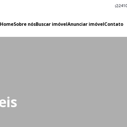
2410
Home
Sobre nós
Buscar imóvel
Anunciar imóvel
Contato
eis