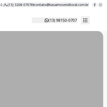
2-J
(13) 3208-0707
contato@kasaimoveislitoral.com.br
(13) 98150-0707