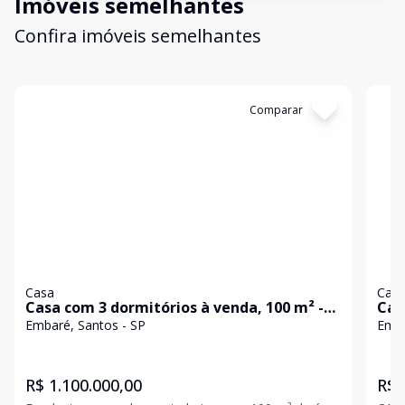
Imóveis semelhantes
Confira imóveis semelhantes
Cód:
CA1534
Comparar
Có
Casa
Cas
Casa com 3 dormitórios à venda, 100 m² -
Cas
Embaré - Santos/SP
Emb
Embaré, Santos - SP
Emba
R$ 1.100.000,00
R$ 