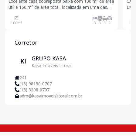
Excelente casa sobreposta baixa com 100 m² de área
CAS
útil e 160 m² de área total, localizada em uma das
EM 
regiões mais valorizadas de Santos. O imóvel
VAGA
oferece: 3 dormitórios, sendo 1 suíte privativa e 2
vaga
100
m²
3
3
3
2
155
suítes americanas Sala ampla para dois ambientes
Corretor
GRUPO KASA
KI
Kasa Imoveis Litoral
241
(13) 98150-0707
(13) 3208-0707
adm@kasaimoveislitoral.com.br