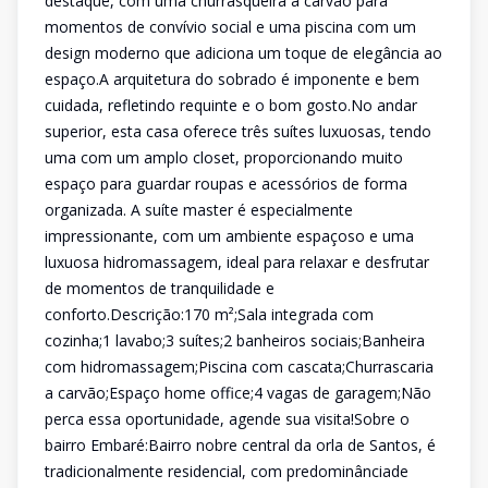
destaque, com uma churrasqueira a carvão para
momentos de convívio social e uma piscina com um
design moderno que adiciona um toque de elegância ao
espaço.A arquitetura do sobrado é imponente e bem
cuidada, refletindo requinte e o bom gosto.No andar
superior, esta casa oferece três suítes luxuosas, tendo
uma com um amplo closet, proporcionando muito
espaço para guardar roupas e acessórios de forma
organizada. A suíte master é especialmente
impressionante, com um ambiente espaçoso e uma
luxuosa hidromassagem, ideal para relaxar e desfrutar
de momentos de tranquilidade e
conforto.Descrição:170 m²;Sala integrada com
cozinha;1 lavabo;3 suítes;2 banheiros sociais;Banheira
com hidromassagem;Piscina com cascata;Churrascaria
a carvão;Espaço home office;4 vagas de garagem;Não
perca essa oportunidade, agende sua visita!Sobre o
bairro Embaré:Bairro nobre central da orla de Santos, é
tradicionalmente residencial, com predominânciade