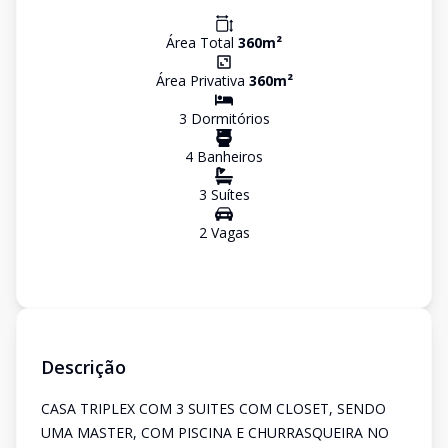
Área Total
360
m²
Área Privativa
360
m²
3
Dormitório
s
4
Banheiro
s
3
Suíte
s
2
Vaga
s
Descrição
CASA TRIPLEX COM 3 SUITES COM CLOSET, SENDO
UMA MASTER, COM PISCINA E CHURRASQUEIRA NO