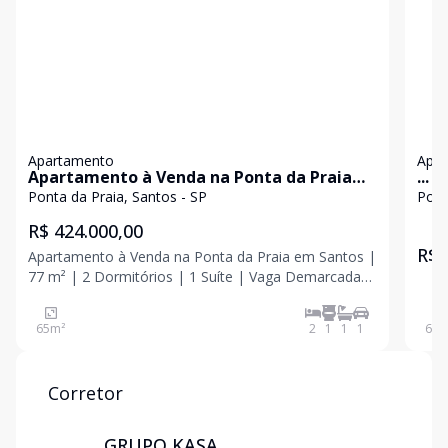
Apartamento
Apa
Apartamento à Venda na Ponta da Praia
...
em Santos | 77 m² | 2 Dormitórios | 1 Suíte
Ponta da Praia, Santos - SP
Pont
| Vaga Demarcada
R$ 424.000,00
R$ 
Apartamento à Venda na Ponta da Praia em Santos |
77 m² | 2 Dormitórios | 1 Suíte | Vaga Demarcada
Se você procura um apartamento na Ponta da Praia,
em Santos, esta é uma excelente oportunidade para
65
m²
2
1
1
1
63
m
morar ou investir em um dos bairros mais
valorizados
Corretor
GRUPO KASA