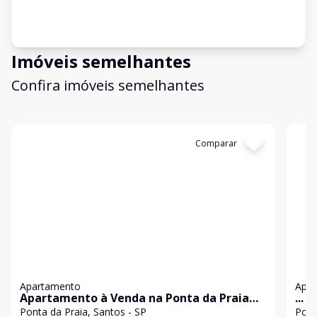
Imóveis semelhantes
Confira imóveis semelhantes
Cód:
AP10873
Comparar
Có
Apartamento
Apa
Apartamento à Venda na Ponta da Praia
...
em Santos | 77 m² | 2 Dormitórios | 1 Suíte
Ponta da Praia, Santos - SP
Pont