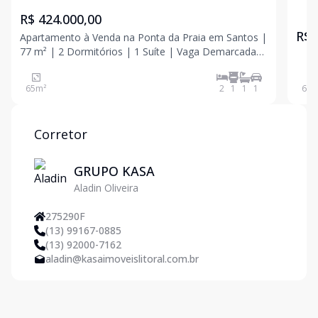
| Vaga Demarcada
R$ 424.000,00
R$ 
Apartamento à Venda na Ponta da Praia em Santos |
77 m² | 2 Dormitórios | 1 Suíte | Vaga Demarcada
Se você procura um apartamento na Ponta da Praia,
em Santos, esta é uma excelente oportunidade para
65
m²
2
1
1
1
63
m
morar ou investir em um dos bairros mais
valorizados
Corretor
GRUPO KASA
Aladin Oliveira
275290F
(13) 99167-0885
(13) 92000-7162
aladin@kasaimoveislitoral.com.br