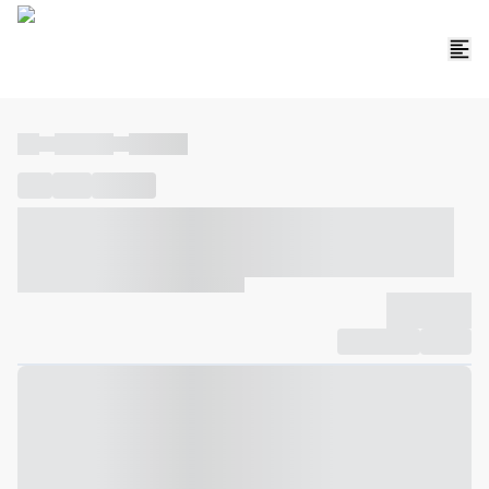
----
----- -----
----- -----
----
-----
---- ------
----- ----- -- ------ ---- ---- -- ----- ----- -----
--- ------
----- ----- -- ------ ----- ----- -- ------
-------------
Compartilhar
Favorito