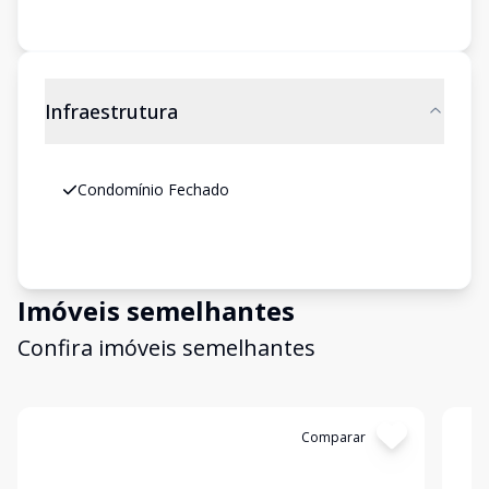
Infraestrutura
Condomínio Fechado
Imóveis semelhantes
Confira imóveis semelhantes
Cód:
AP8934
Comparar
Có