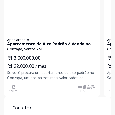
Apartamento
Apa
Apartamento de Alto Padrão à Venda no
Apa
Gonzaga em Santos | 192 m² | 3 Suítes |
- S
Gonzaga, Santos - SP
Gonz
Varanda Gourmet | 3 Vagas
R$ 3.000.000,00
R$ 
R$ 22.000,00
R$ 
/ mês
Se você procura um apartamento de alto padrão no
Apar
Gonzaga, um dos bairros mais valorizados de
Santos/SP 3 dormitó
Santos, esta é uma oportunidade única para morar
Chur
com conforto, sofisticação e exclusividade. Com 192
garagem Se você procura
191
m²
3
5
3
3
168
m² de área privativa, o imóvel possui um projeto
com 
moderno,
apar
Corretor