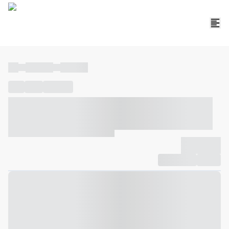
----
----- -----
----- -----
----
-----
---- ------
----- ----- -- ------ ---- ---- -- ----- ----- -----
--- ------
----- ----- -- ------ ----- ----- -- ------
-------------
Compartilhar
Favorito