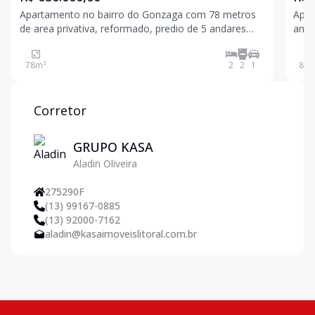
Apartamento no bairro do Gonzaga com 78 metros
Apar
de area privativa, reformado, predio de 5 andares
andar
com elevador e garagem privativa, contendo dois
priv
quartos, sala para 2 ambientes, banheiro social,
cidade. Destaques do imóvel: - 2
78
m²
2
2
1
87
m
cozinha, area de serviço e dependencia de
1 su
empregada, 3 quadra
Corretor
GRUPO KASA
Aladin Oliveira
275290F
(13) 99167-0885
(13) 92000-7162
aladin@kasaimoveislitoral.com.br