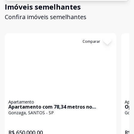
Imóveis semelhantes
Confira imóveis semelhantes
Cód:
11154
Comparar
Có
Apartamento
Apa
Apartamento com 78,34 metros no
Opo
Gonzaga, predio de 5 andares com
Gon
Gonzaga, SANTOS - SP
Gonz
garagem privativa
R$ 650.000,00
R$ 