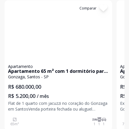
Cód:
AP11023
Comparar
Có
Apartamento
Apa
Apartamento 65 m² com 1 dormitório para
Apa
venda ou aluguel no Gonzaga - Santos/SP
m² 
Gonzaga, Santos - SP
Gonz
R$ 680.000,00
R$ 
R$ 5.200,00
R$ 
/ mês
Flat de 1 quarto com jacuzzi no coração do Gonzaga
Exce
em SantosVenda porteira fechada ou aluguel
Gonz
mobiliado65 m² de área privativa- 1 quarto -
banh
Banheiro social - Sala de estar em conceito aberto -
conforto
65
m²
1
1
1
70
m
Cozinha planejada- Maravilhoso terraço privativo
área