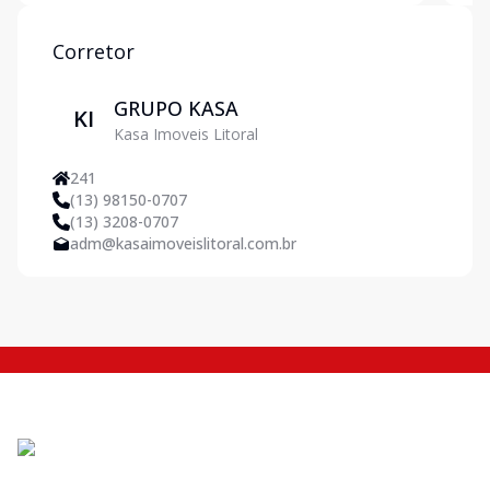
com jacuzzi- R
agra
Corretor
GRUPO KASA
KI
Kasa Imoveis Litoral
241
(13) 98150-0707
(13) 3208-0707
adm@kasaimoveislitoral.com.br