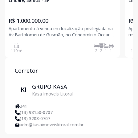
dormitórios suíte andar alto pronto para
Emb
Embaré, Santos - SP
Emba
morar na Bartolomeu de Gusmão
Dor
R$ 1.000.000,00
R$ 
Apartamento à venda em localização privilegiada na
Apar
Av Bartolomeu de Gusmão, no Condomínio Ocean 1,
m² |
Edifício Santo Ignácio, com vista para o mar e
opor
excelente padrão de acabamento Imóvel com 110,63
dos 
110
m²
2
2
1
1
110
m² de área total, muito bem distribuído, ideal para
exce
quem
ofer
Corretor
GRUPO KASA
KI
Kasa Imoveis Litoral
241
(13) 98150-0707
(13) 3208-0707
adm@kasaimoveislitoral.com.br