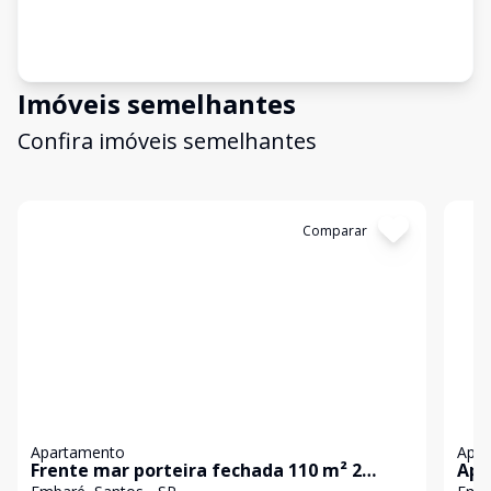
Imóveis semelhantes
Confira imóveis semelhantes
Cód:
11105
Comparar
Có
Apartamento
Apa
Frente mar porteira fechada 110 m² 2
Apa