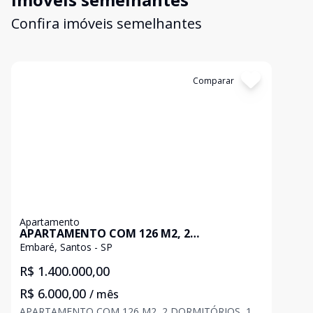
Confira imóveis semelhantes
Cód:
11108
Comparar
Apartamento
APARTAMENTO COM 126 M2, 2
DORMITÓRIOS, 1 SUÍTE, FRENTE AO MAR,
Embaré, Santos - SP
NO EMBARÉ - SANTOS/SP
R$ 1.400.000,00
R$ 6.000,00
/ mês
APARTAMENTO COM 126 M2, 2 DORMITÓRIOS, 1