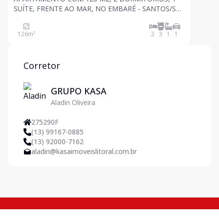
SUÍTE, FRENTE AO MAR, NO EMBARÉ - SANTOS/SP
Apartamento de frente, com vista para o mar Sala
ampla 2 dor
126
m²
2
3
1
1
Corretor
GRUPO KASA
Aladin Oliveira
275290F
(13) 99167-0885
(13) 92000-7162
aladin@kasaimoveislitoral.com.br