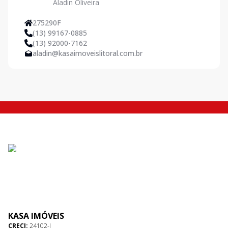
Aladin Oliveira
275290F
(13) 99167-0885
(13) 92000-7162
aladin@kasaimoveislitoral.com.br
KASA IMÓVEIS
CRECI:
24102-J