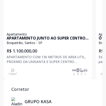
Apartamento
Apa
APARTAMENTO JUNTO AO SUPER CENTRO
Óti
BOQUEIRÃO E UNIVERSIDADE UNISANTA
Seg
Boqueirão, Santos - SP
Boqu
R$ 1.100.000,00
R$ 
APARTAMENTO COM 136 METROS DE AREA UTIL,
Exce
PROXIMO DA UNISANTA E SUPER CENTRO
para
BOQUEIRÃO, COM 2 SUITES, LAVABO, SALA PARA 3
de v
AMBIENTES COM TERRAÇO MOBILIAVEL, COPA-
O im
136
m²
2
4
2
1
65
m
COZINHA, DEPENDENCIA DE SERVIÇO E GARAGEM
ambi
PRIVATIVA, PREDIO COM SALÃO DE FESTAS E
m
ACADEMIA NA C
Corretor
GRUPO KASA