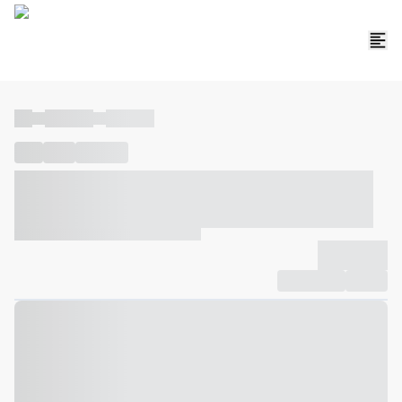
----
----- -----
----- -----
----
-----
---- ------
----- ----- -- ------ ---- ---- -- ----- ----- -----
--- ------
----- ----- -- ------ ----- ----- -- ------
-------------
Compartilhar
Favorito