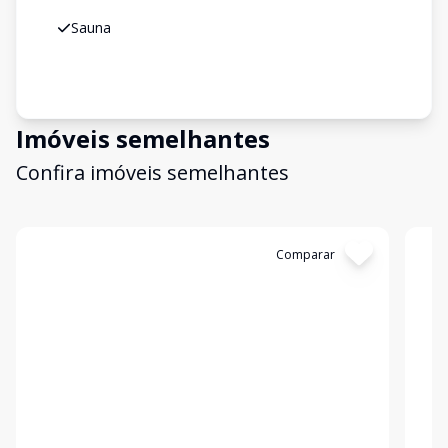
Sauna
Imóveis semelhantes
Confira imóveis semelhantes
Cód:
11196
Comparar
Có