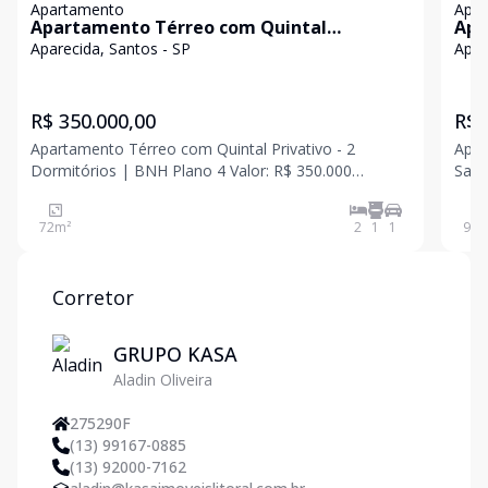
Apartamento
Apa
Apartamento Térreo com Quintal
Apa
Privativo - 2 Dormitórios | BNH Plano 4
Apa
Aparecida, Santos - SP
Apar
R$ 350.000,00
R$ 
Apartamento Térreo com Quintal Privativo - 2
Apar
Dormitórios | BNH Plano 4 Valor: R$ 350.000
Santos Excelente oportunida
Excelente oportunidade para quem busca conforto,
inve
praticidade e um diferencial exclusivo! Este
Sant
72
m²
2
1
1
96
m
apartamento térreo conta com 2 dormitórios, sala
ao P
ampla para doi
merc
Corretor
GRUPO KASA
Aladin Oliveira
275290F
(13) 99167-0885
(13) 92000-7162