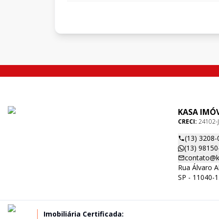
KASA IMÓV
CRECI:
24102-J
(13) 3208-
(13) 98150
contato@ka
Rua Álvaro A
SP - 11040-
Imobiliária Certificada: