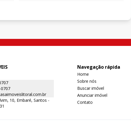
EIS
Navegação rápida
Home
Sobre nós
0707
Buscar imóvel
-0707
saimoveislitoral.com.br
Anunciar imóvel
lvim, 10, Embaré, Santos -
Contato
131