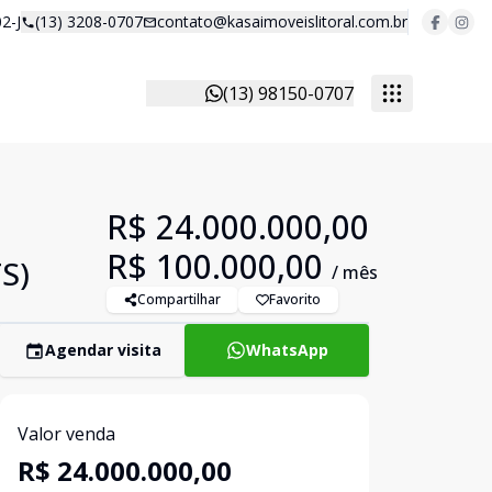
2-J
(13) 3208-0707
contato@kasaimoveislitoral.com.br
(13) 98150-0707
R$ 24.000.000,00
R$ 100.000,00
TS)
/ mês
Compartilhar
Favorito
Agendar visita
WhatsApp
Valor venda
R$ 24.000.000,00