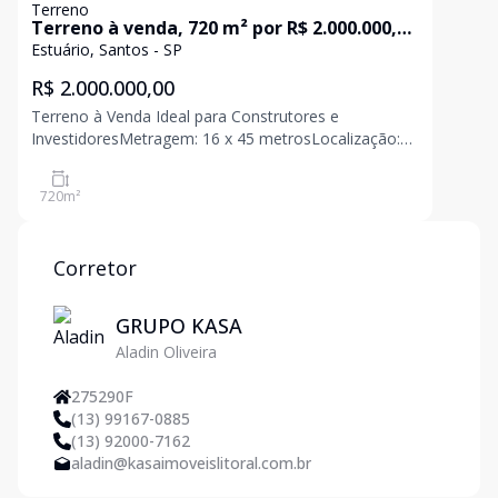
Terreno
Terreno à venda, 720 m² por R$ 2.000.000,00
- Estuário - Santos/SP
Estuário, Santos - SP
R$ 2.000.000,00
Terreno à Venda Ideal para Construtores e
InvestidoresMetragem: 16 x 45 metrosLocalização:
Excelente e Próximo de Tudo!Oportunidade
imperdível para construtores e investidores! Terreno
720
m²
amplo com 8 metros de frente e 45 metros de
profundidade, perfeito pa
Corretor
GRUPO KASA
Aladin Oliveira
275290F
(13) 99167-0885
(13) 92000-7162
aladin@kasaimoveislitoral.com.br