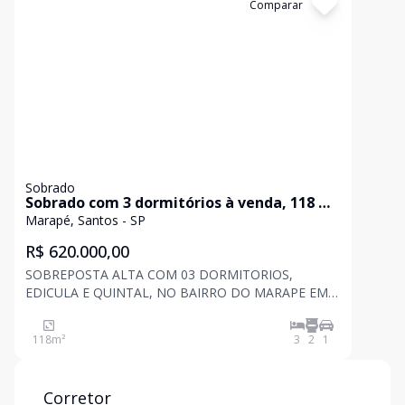
Cód:
SO0637
Comparar
Sobrado
Sobrado com 3 dormitórios à venda, 118 m²
por R$ 620.000 - Marapé - Santos/SP
Marapé, Santos - SP
R$ 620.000,00
SOBREPOSTA ALTA COM 03 DORMITORIOS,
EDICULA E QUINTAL, NO BAIRRO DO MARAPE EM
SANTOS- Sala ampla- 3 Dormitórios- Cozinha-
Lavanderia- quintal fechado
118
m²
3
2
1
Corretor