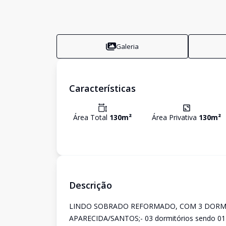
Galeria
Características
Área Total
130
m²
Área Privativa
130
m²
Descrição
LINDO SOBRADO REFORMADO, COM 3 DORMI
APARECIDA/SANTOS;- 03 dormitórios sendo 01 s