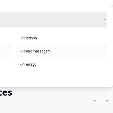
Cozinha
Hidromassagem
Terraço
tes
Previous sl
Nex