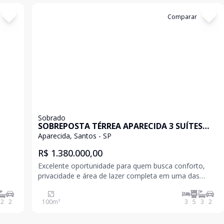
Cód:
11087
Comparar
Sobrado
SOBREPOSTA TÉRREA APARECIDA 3 SUÍTES
PISCINA 100m² 2 VAGAS
Aparecida, Santos - SP
R$ 1.380.000,00
Excelente oportunidade para quem busca conforto,
privacidade e área de lazer completa em uma das
regiões mais valorizadas de Santos. Sobreposta térrea
com planta moderna e funcional, ideal para famílias
2
2
100
m²
3
5
3
2
que valorizam espaço e praticidade no dia a dia.