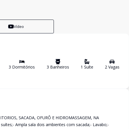
Vídeo
3
Dormitório
s
3
Banheiro
s
1
Suíte
2
Vaga
s
TORIOS, SACADA, OFURÔ E HIDROMASSAGEM, NA
uítes;- Ampla sala dois ambientes com sacada;- Lavabo;-