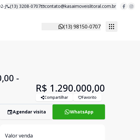
2-J
(13) 3208-0707
contato@kasaimoveislitoral.com.br
(13) 98150-0707
,00 -
R$ 1.290.000,00
Compartilhar
Favorito
Agendar visita
WhatsApp
Valor venda