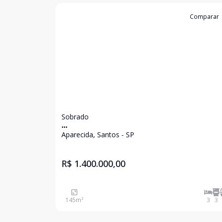
Cód:
11072
Comparar
Sobrado
...
Aparecida, Santos - SP
R$ 1.400.000,00
145
m²
3
3