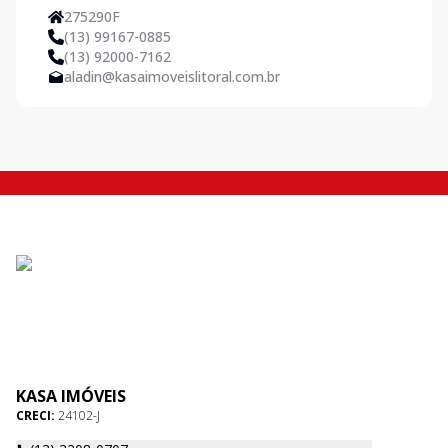
275290F
(13) 99167-0885
(13) 92000-7162
aladin@kasaimoveislitoral.com.br
KASA IMÓVEIS
CRECI:
24102-J