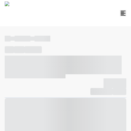
----
----- -----
----- -----
----
-----
---- ------
----- ----- -- ------ ---- ---- -- ----- ----- -----
--- ------
----- ----- -- ------ ----- ----- -- ------
-------------
Compartilhar
Favorito