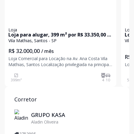
Loja
Loja
Loja para alugar, 399 m² por R$ 33.350,00 -
Loj
Vila Mathias - Santos/SP
Vil
Vila Mathias, Santos - SP
Vila
R$ 32.000,00
/ mês
R$ 
Loja Comercial para Locação na Av. Ana Costa Vila
Mathias, Santos Localização privilegiada na principal
Loja
avenida de Santos! Espaço amplo e moderno, ideal
para seu negócio. 10 vagas de estacionamento para
399
m²
4
10
504
maior comodidade dos clientes. Piso em porcelan
Corretor
GRUPO KASA
Aladin Oliveira
275290F