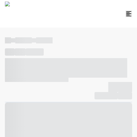
----
----- -----
----- -----
----
-----
---- ------
----- ----- -- ------ ---- ---- -- ----- ----- -----
--- ------
----- ----- -- ------ ----- ----- -- ------
-------------
Compartilhar
Favorito