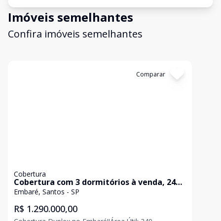
Imóveis semelhantes
Confira imóveis semelhantes
Cód:
CO0041
Comparar
Cobertura
Cobertura com 3 dormitórios à venda, 240
m² por R$ 1.290.000,00 - Embaré - Santos/SP
Embaré, Santos - SP
R$ 1.290.000,00