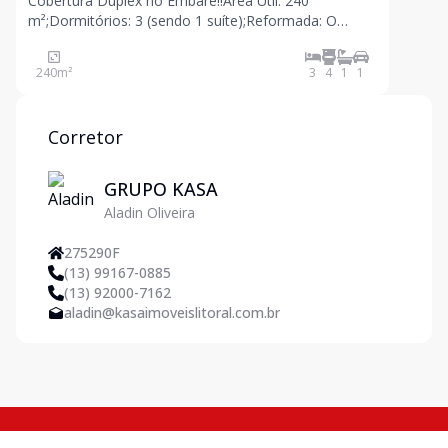
Cobertura Duplex no Embaré!!Área Útil: 240
m²;Dormitórios: 3 (sendo 1 suíte);Reformada: O
imóvel passou por uma reforma completa;Área de
Serviço: Com
240
m²
3
4
1
1
Corretor
GRUPO KASA
Aladin Oliveira
275290F
(13) 99167-0885
(13) 92000-7162
aladin@kasaimoveislitoral.com.br