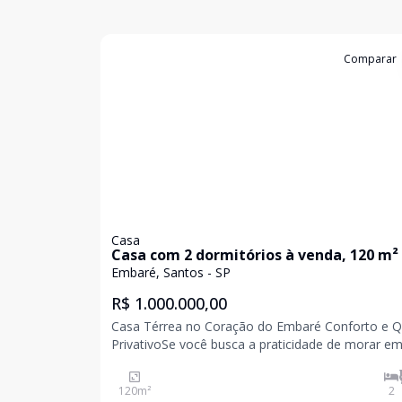
Cód:
CA1579
Comparar
Casa
Casa com 2 dormitórios à venda, 120 m² -
Embaré - Santos/SP
Embaré, Santos - SP
R$ 1.000.000,00
Casa Térrea no Coração do Embaré Conforto e Quintal
PrivativoSe você busca a praticidade de morar e
dos bairros mais desejados de Santos, esta é a s
chance! Apresentamos esta excelente casa no Em
120
m²
2
perfeita para quem não abre mão de espaço exte