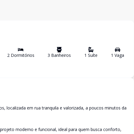
2
Dormitório
s
3
Banheiro
s
1
Suíte
1
Vaga
, localizada em rua tranquila e valorizada, a poucos minutos da
 projeto moderno e funcional, ideal para quem busca conforto,