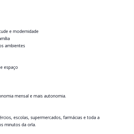
itude e modernidade
mília
 os ambientes
de espaço
conomia mensal e mais autonomia.
rcios, escolas, supermercados, farmácias e toda a
os minutos da orla.