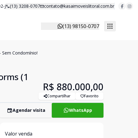
2-J
(13) 3208-0707
contato@kasaimoveislitoral.com.br
(13) 98150-0707
- Sem Condomínio!
orms (1
R$ 880.000,00
Compartilhar
Favorito
Agendar visita
WhatsApp
Valor venda