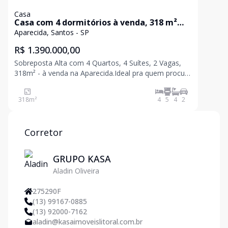
Casa
Casa com 4 dormitórios à venda, 318 m²
por R$ 1.390.000,00 - Aparecida - Santos/SP
Aparecida, Santos - SP
R$ 1.390.000,00
Sobreposta Alta com 4 Quartos, 4 Suítes, 2 Vagas,
318m² - à venda na Aparecida.Ideal pra quem procura
espaço e lazer, tudo no mesmo espaço, preparada
318
m²
4
5
4
2
Corretor
GRUPO KASA
Aladin Oliveira
275290F
(13) 99167-0885
(13) 92000-7162
aladin@kasaimoveislitoral.com.br