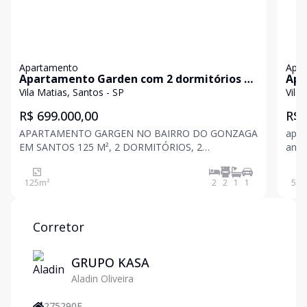
Apartamento
Apa
Apartamento Garden com 2 dormitórios à
Apa
venda, 125 m² por R$ 699.000,00 - Vila
59 m
Vila Matias, Santos - SP
Vila
Matias - Santos/SP
San
R$ 699.000,00
R$ 
APARTAMENTO GARGEN NO BAIRRO DO GONZAGA
apar
EM SANTOS 125 M², 2 DORMITÓRIOS, 2
anda
BANHEIROS E 1 SUÍTEExclusivo apartamento garden
e mu
no Edifício Inside, localiz
imó
125
m²
2
2
1
1
59
m
Corretor
GRUPO KASA
Aladin Oliveira
275290F