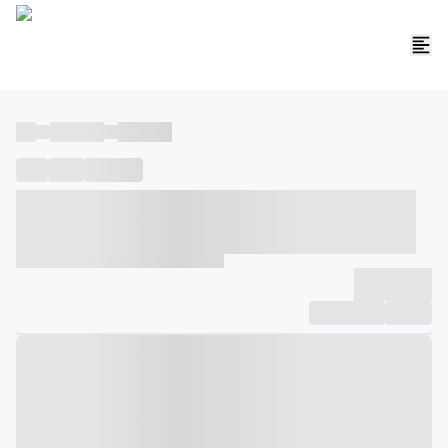
----
----- -----
----- -----
----
-----
---- ------
----- ----- -- ------ ---- ---- -- ----- ----- -----
--- ------
----- ----- -- ------ ----- ----- -- ------
-------------
Compartilhar
Favorito