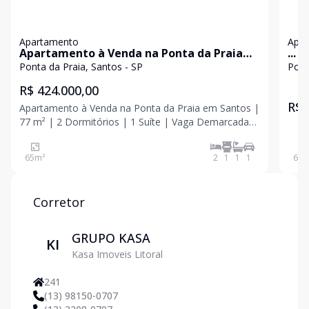
Apartamento
Apa
Apartamento à Venda na Ponta da Praia
...
em Santos | 77 m² | 2 Dormitórios | 1 Suíte
Ponta da Praia, Santos - SP
Pont
| Vaga Demarcada
R$ 424.000,00
R$ 
Apartamento à Venda na Ponta da Praia em Santos |
77 m² | 2 Dormitórios | 1 Suíte | Vaga Demarcada
Se você procura um apartamento na Ponta da Praia,
em Santos, esta é uma excelente oportunidade para
65
m²
2
1
1
1
63
m
morar ou investir em um dos bairros mais
valorizados
Corretor
GRUPO KASA
KI
Kasa Imoveis Litoral
241
(13) 98150-0707