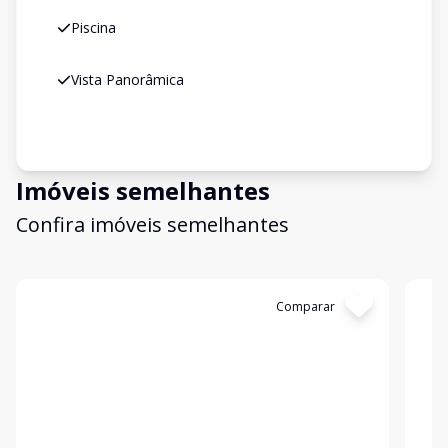
Piscina
Vista Panorâmica
Imóveis semelhantes
Confira imóveis semelhantes
Cód:
AP10873
Comparar
Có