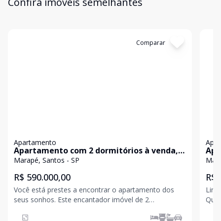
Confira imóveis semelhantes
Cód:
AP10401
Comparar
Có
Apartamento
Apa
Apartamento com 2 dormitórios à venda,
Apa
64 m² por R$ 590.000,00 - Marapé -
63 
Marapé, Santos - SP
Mara
Santos/SP
San
R$ 590.000,00
R$ 
Você está prestes a encontrar o apartamento dos
Lind
seus sonhos. Este encantador imóvel de 2
Quar
dormitórios, com uma suíte, combina estilo e
Incr
funcionalidade.O
cond