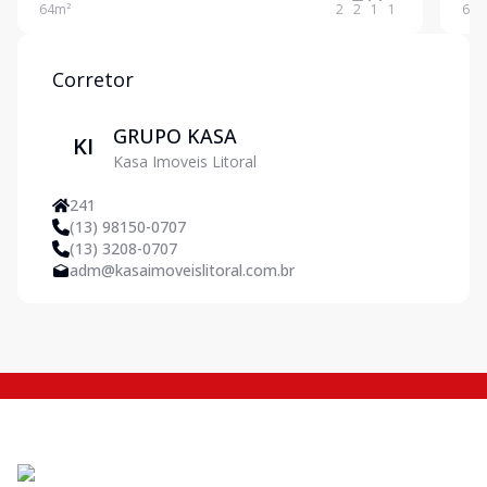
64
m²
2
2
1
1
63
m
Corretor
GRUPO KASA
KI
Kasa Imoveis Litoral
241
(13) 98150-0707
(13) 3208-0707
adm@kasaimoveislitoral.com.br