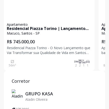
Apartamento
Apa
Residencial Piazza Torino | Lançamento
Apa
em Santos | 2 Dormitórios com Suíte e
Vag
Macuco, Santos - SP
Macu
Lazer Completo
R$ 745.000,00
R$ 
Residencial Piazza Torino - O Novo Lançamento que
Apar
Vai Transformar sua Qualidade de Vida em Santos
bair
Chegou o momento de conquistar o apartamento
Afon
dos seus sonhos em um empreendimento moderno,
préd
56
m²
2
2
1
1
87
m
completo e pensado para proporcionar conforto,
conf
praticidade e la
cont
Corretor
GRUPO KASA
Aladin Oliveira