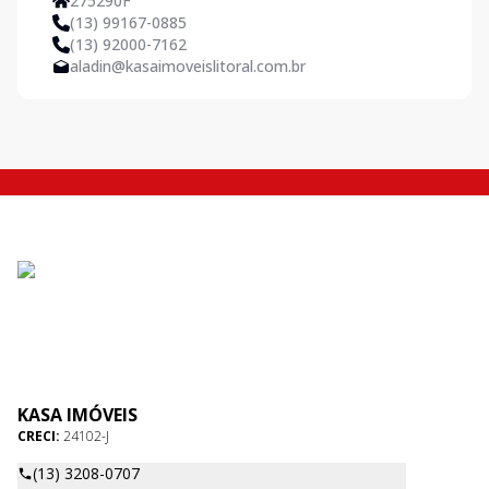
275290F
(13) 99167-0885
(13) 92000-7162
aladin@kasaimoveislitoral.com.br
KASA IMÓVEIS
CRECI:
24102-J
(13) 3208-0707