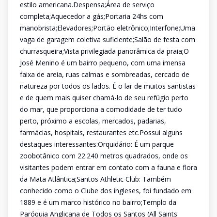
estilo americana.Despensa;Área de serviço
completa;Aquecedor a gás;Portaria 24hs com
manobrista;Elevadores;Portão eletrônico;Interfone;Uma
vaga de garagem coletiva suficiente;Salão de festa com
churrasqueira;Vista privilegiada panorâmica da praia;O
José Menino é um bairro pequeno, com uma imensa
faixa de areia, ruas calmas e sombreadas, cercado de
natureza por todos os lados. É o lar de muitos santistas
e de quem mais quiser chamá-lo de seu refúgio perto
do mar, que proporciona a comodidade de ter tudo
perto, próximo a escolas, mercados, padarias,
farmácias, hospitais, restaurantes etc.Possui alguns
destaques interessantes:Orquidário: É um parque
zoobotânico com 22.240 metros quadrados, onde os
visitantes podem entrar em contato com a fauna e flora
da Mata Atlântica;Santos Athletic Club: Também
conhecido como o Clube dos ingleses, foi fundado em
1889 e é um marco histórico no bairro;Templo da
Paróquia Anglicana de Todos os Santos (All Saints