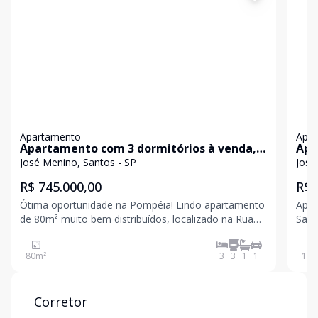
Apartamento
Apa
Apartamento com 3 dormitórios à venda,
Apa
80 m² por R$ 798.000,00 - José Menino -
800
José Menino, Santos - SP
José
Santos/SP
R$ 745.000,00
R$ 
Ótima oportunidade na Pompéia! Lindo apartamento
Apar
de 80m² muito bem distribuídos, localizado na Rua
Sant
Maranhão, a poucos passos da praia. Com 3
- Sa
dormitóri
Enc
80
m²
3
3
1
1
129
Corretor