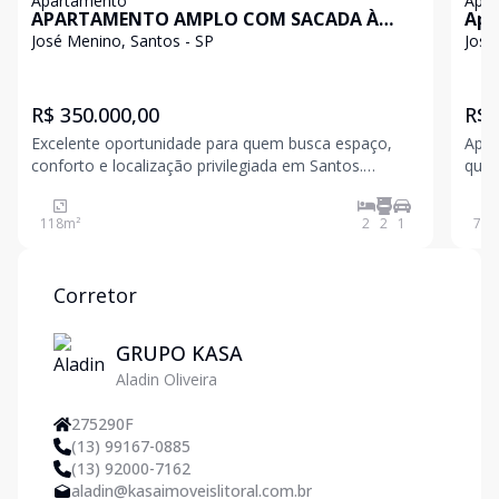
Apartamento
Apa
APARTAMENTO AMPLO COM SACADA À
Apa
VENDA NO JOSÉ MENINO - 118m² - 1
950
José Menino, Santos - SP
José
QUADRA DA PRAIA
R$ 350.000,00
R$ 
Excelente oportunidade para quem busca espaço,
Apar
conforto e localização privilegiada em Santos.
quad
Características do imóvel: 118 m² de área útil 2
pess
dormitórios amplos Sala ampla para dois ou mais
segu
118
m²
2
2
1
75
m
ambientes Sacada Cozinha com armários 2
banheiros Ár
Corretor
GRUPO KASA
Aladin Oliveira
275290F
(13) 99167-0885
(13) 92000-7162
aladin@kasaimoveislitoral.com.br