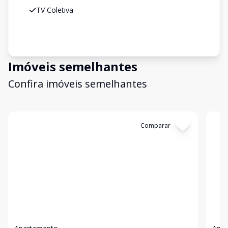
TV Coletiva
Imóveis semelhantes
Confira imóveis semelhantes
Cód:
AP10708
Comparar
Có