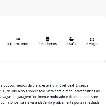
3
Dormitório
s
2
Banheiro
s
1
Suíte
2
Vaga
s
 a poucos metros da praia, este é o imóvel ideal! Enseada,
13º, devido a dois sobressolo)Vista para o mar Características do
os2 vagas de garagemTotalmente mobiliado e decorado por Aline
dormitórios, sala e varandaVenda praticamente porteira fechada