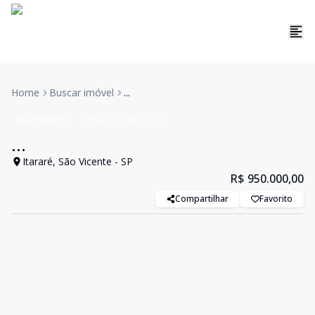
Home
Buscar imóvel
...
Apartamento
Venda
Cód:
11145
...
Itararé, São Vicente - SP
R$ 950.000,00
Compartilhar
Favorito