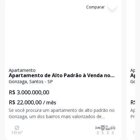
Cód:
AP8934
Comparar
Có
Apartamento
Apa
Apartamento de Alto Padrão à Venda no
Apa
Gonzaga em Santos | 192 m² | 3 Suítes |
Priv
Gonzaga, Santos - SP
Gonz
Varanda Gourmet | 3 Vagas
Gar
R$ 3.000.000,00
R$ 22.000,00
R$ 
/ mês
Se você procura um apartamento de alto padrão no
Apar
Gonzaga, um dos bairros mais valorizados de
Priv
Santos, esta é uma oportunidade única para morar
Fechada Se você procura 
com conforto, sofisticação e exclusividade. Com 192
uma 
191
m²
3
5
3
3
152
m² de área privativa, o imóvel possui um projeto
esta