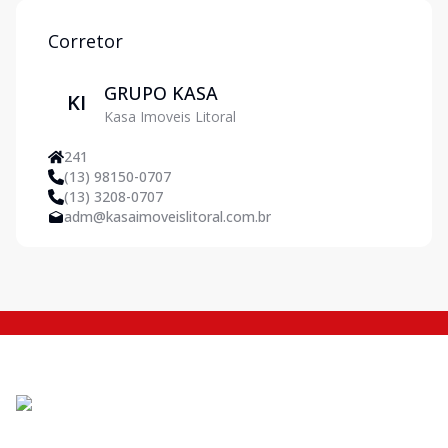
moderno,
de á
Corretor
GRUPO KASA
KI
Kasa Imoveis Litoral
241
(13) 98150-0707
(13) 3208-0707
adm@kasaimoveislitoral.com.br