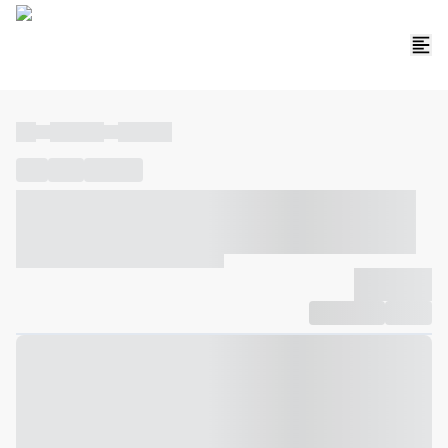
----
----- -----
----- -----
----
-----
---- ------
----- ----- -- ------ ---- ---- -- ----- ----- -----
--- ------
----- ----- -- ------ ----- ----- -- ------
-------------
Compartilhar
Favorito