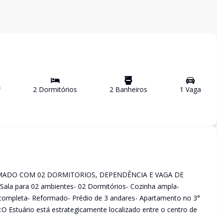
²
2
Dormitório
s
2
Banheiro
s
1
Vaga
DO COM 02 DORMITORIOS, DEPENDÊNCIA E VAGA DE
 para 02 ambientes- 02 Dormitórios- Cozinha ampla-
 completa- Reformado- Prédio de 3 andares- Apartamento no 3°
O Estuário está estrategicamente localizado entre o centro de