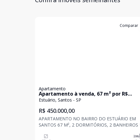
Cód:
AP10724
Comparar
Apartamento
Apartamento à venda, 67 m² por R$
450.000,00 - Estuário - Santos/SP
Estuário, Santos - SP
R$ 450.000,00
APARTAMENTO NO BAIRRO DO ESTUÁRIO EM
SANTOS 67 M², 2 DORMITÓRIOS, 2 BANHEIROS 
VAGA DE GARAGEMSobre o bairro Estuário: Na
Estuário, é possível encon