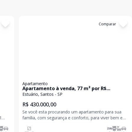
Cód:
AP10687
Comparar
Apartamento
Apartamento à venda, 77 m² por R$
430.000,00 - Estuário - Santos/SP
Estuário, Santos - SP
R$ 430.000,00
Se você esta procurando um apartamento para sua
1
família, com segurança e conforto, para viver bem e
junto a grandes avenidas, comercio em geral, idea