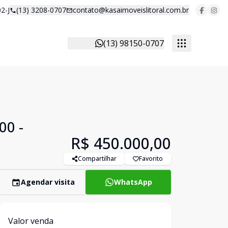
2-J
(13) 3208-0707
contato@kasaimoveislitoral.com.br
(13) 98150-0707
00 -
R$ 450.000,00
Compartilhar
Favorito
Agendar visita
WhatsApp
Valor venda