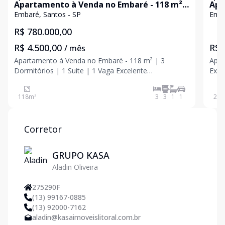
Apartamento à Venda no Embaré - 118 m² |
Apa
3 Dormitórios | 1 Suíte | 1 Vaga
Embaré, Santos - SP
Emba
R$ 780.000,00
R$ 4.500,00
R$ 
/ mês
Apartamento à Venda no Embaré - 118 m² | 3
Apartame
Dormitórios | 1 Suíte | 1 Vaga Excelente
Exce
oportunidade para morar em uma das regiões mais
espa
valorizadas de Santos! Este apartamento oferece
Sant
118
m²
3
3
1
1
230
ambientes amplos, ótima distribuição dos cômodos
valo
e excelente localiza
Corretor
GRUPO KASA
Aladin Oliveira
275290F
(13) 99167-0885
(13) 92000-7162
aladin@kasaimoveislitoral.com.br