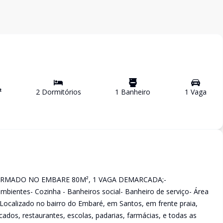
²
2
Dormitório
s
1
Banheiro
1
Vaga
RMADO NO EMBARE 80M², 1 VAGA DEMARCADA;-
bientes- Cozinha - Banheiros social- Banheiro de serviço- Área
Localizado no bairro do Embaré, em Santos, em frente praia,
dos, restaurantes, escolas, padarias, farmácias, e todas as