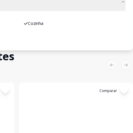
Cozinha
tes
Previous sl
Nex
Cód:
AP10661
Comparar