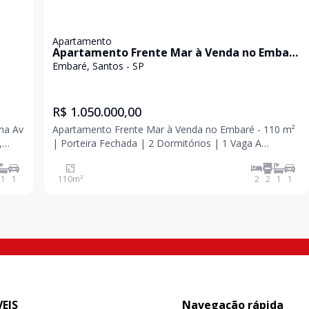
Apartamento
Apartamento Frente Mar à Venda no Embaré
a
- 110 m² | Porteira Fechada | 2 Dormitórios |
Embaré, Santos - SP
1 Vaga
R$ 1.050.000,00
 na Av
Apartamento Frente Mar à Venda no Embaré - 110 m²
,
| Porteira Fechada | 2 Dormitórios | 1 Vaga A
oportunidade de morar de frente para o mar em um
dos bairros mais valorizados de Santos! Este excelente
1
1
110
m²
2
2
1
1
a
apartamento, localizado no Embaré, oferece
ambientes
EIS
Navegação rápida