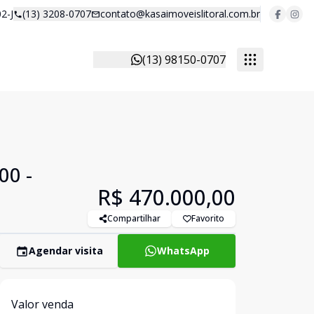
2-J
(13) 3208-0707
contato@kasaimoveislitoral.com.br
(13) 98150-0707
00 -
R$ 470.000,00
Compartilhar
Favorito
Agendar visita
WhatsApp
Valor venda