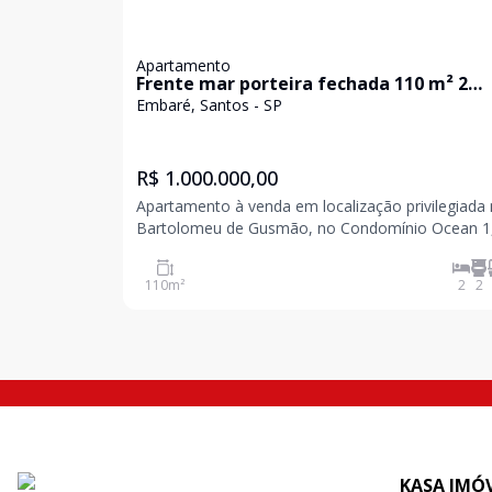
Apartamento
Frente mar porteira fechada 110 m² 2
dormitórios suíte andar alto pronto par
Embaré, Santos - SP
morar na Bartolomeu de Gusmão
R$ 1.000.000,00
Apartamento à venda em localização privilegiada
Bartolomeu de Gusmão, no Condomínio Ocean 1
Edifício Santo Ignácio, com vista para o mar e
excelente padrão de acabamento Imóvel com 110,63
110
m²
2
2
m² de área total, muito bem distribuído, ideal par
quem
KASA IMÓV