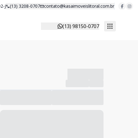
2-J
(13) 3208-0707
contato@kasaimoveislitoral.com.br
(13) 98150-0707
-------------
Compartilhar
Favorito