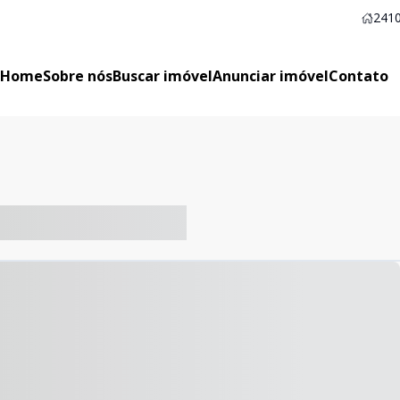
2410
Home
Sobre nós
Buscar imóvel
Anunciar imóvel
Contato
-- ----- ----- --- ------