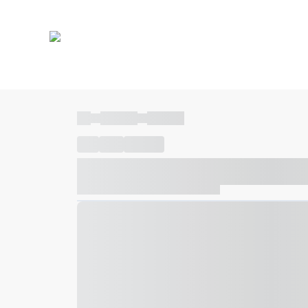
----
----- -----
----- -----
----
-----
---- ------
----- ----- -- ------ ---- ---- -- ---
----- ----- -- ------ ----- ----- -- ------