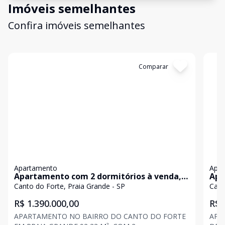
Imóveis semelhantes
Confira imóveis semelhantes
Cód:
AP10957
Comparar
Có
Apartamento
Apa
Apartamento com 2 dormitórios à venda,
Apa
92 m² por R$ 1.390.000,00 - Canto do Forte -
m² 
Canto do Forte, Praia Grande - SP
Cant
Praia Grande/SP
Gra
R$ 1.390.000,00
R$ 
APARTAMENTO NO BAIRRO DO CANTO DO FORTE
APA