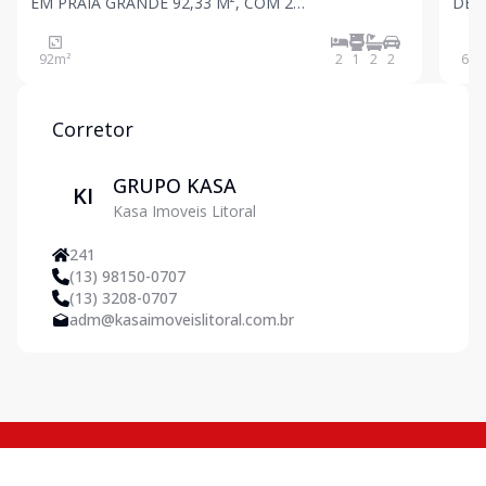
EM PRAIA GRANDE 92,33 M², COM 2
DE 
DORMITÓRIOS, 2 SUÍTES E 2 VAGAS DE
FORT
GARAGEMEste apartamento é verdadeiramente e
anda
92
m²
2
1
2
2
61
m
Corretor
GRUPO KASA
KI
Kasa Imoveis Litoral
241
(13) 98150-0707
(13) 3208-0707
adm@kasaimoveislitoral.com.br