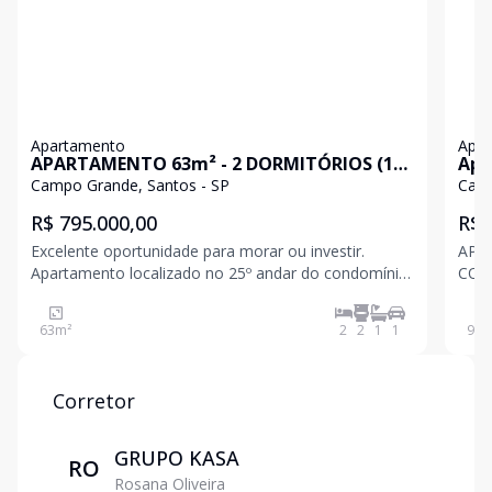
Apartamento
Apa
APARTAMENTO 63m² - 2 DORMITÓRIOS (1
Apa
SUÍTE) - ANDAR ALTO - VARANDA COM
qua
Campo Grande, Santos - SP
Camp
CHURRASQUEIRA - Santos
R$ 795.000,00
R$ 
Excelente oportunidade para morar ou investir.
APARTAM
Apartamento localizado no 25º andar do condomínio
COZ
Quality House Ana Costa, com vista livre para a cidad
VAGA
e be
63
m²
2
2
1
1
95
m
Corretor
GRUPO KASA
RO
Rosana Oliveira