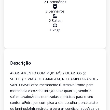
2
Dormitório
s
3
Banheiro
s
2
Suíte
s
1
Vaga
Descrição
APARTAMENTO COM 71,01 M², 2 QUARTOS (2
SUÍTES), 1 VAGA DE GARAGEM, NO CAMPO GRANDE -
SANTOS/SPFotos meramente ilustrativaPronto para
morar!Sala e cozinha integradas2 quartos, sendo 2
suítesLavaboÁreas otimizadas e práticas para o seu
confortoEntregue com piso a sua escolha: porcelanato
ou laminadoInfraestrutura para ar-condicionadoVaga de