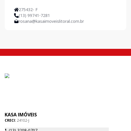
275432- F
(13) 99741-7281
rosana@kasaimoveislitoral.com.br
KASA IMÓVEIS
CRECI:
24102-J
(13) 3208-0707