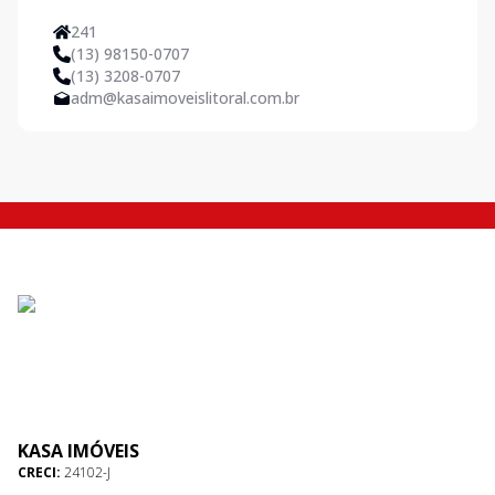
241
(13) 98150-0707
(13) 3208-0707
adm@kasaimoveislitoral.com.br
KASA IMÓVEIS
CRECI:
24102-J