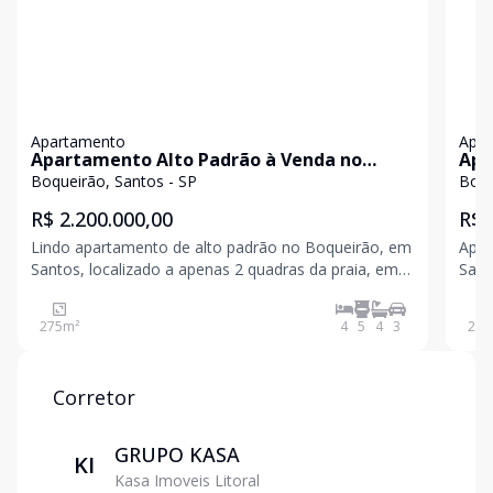
Apartamento
Apa
Apartamento Alto Padrão à Venda no
Apa
Boqueirão em Santos - 4 Suítes | 3 Vagas |
m²,
Boqueirão, Santos - SP
Boqu
A 2 Quadras da Praia
R$ 2.200.000,00
R$ 
Lindo apartamento de alto padrão no Boqueirão, em
Apartamen
Santos, localizado a apenas 2 quadras da praia, em
Sant
um dos bairros mais valorizados e desejados da
no b
cidade. Com requinte, sofisticação e excelente
m²,
275
m²
4
5
4
3
200
distribuição dos ambientes, o imóvel conta com
elevador p
Corretor
GRUPO KASA
KI
Kasa Imoveis Litoral