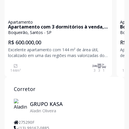
Apartamento
Apa
Apartamento com 3 dormitórios à venda,
Boq
144 m² por R$ 600.000,00 - Boqueirão -
pra
Boqueirão, Santos - SP
Boqu
Santos/SP
R$ 600.000,00
R$ 
Excelente apartamento com 144 m² de área útil,
Apar
localizado em uma das regiões mais valorizadas do
de a
Boqueirão, em Santos. Amplo, bem distribuído e
priv
ideal para quem busca conforto, praticidade e uma
Epi
144
m²
3
3
1
142
excelente localização. Características do imóvel 3
dormit
Corretor
GRUPO KASA
Aladin Oliveira
275290F
(13) 99167-0885