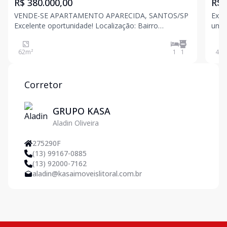
R$ 380.000,00
R$ 
VENDE-SE APARTAMENTO APARECIDA, SANTOS/SP
Exce
Excelente oportunidade! Localização: Bairro
um d
Aparecida Santos/SP Área: 62 m² Dormitórios:
Apar
1Apartamento amplo e bem localizado, ideal para
anda
62
m²
1
1
44
m
quem busca conforto e praticidade em uma das
e pr
regiões mais valorizadas de S
ilum
Corretor
GRUPO KASA
Aladin Oliveira
275290F
(13) 99167-0885
(13) 92000-7162
aladin@kasaimoveislitoral.com.br