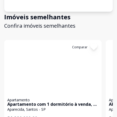
Imóveis semelhantes
Confira imóveis semelhantes
Cód:
AP10614
Comparar
Có
Apartamento
Apa
Apartamento com 1 dormitório à venda, 62
APA
m² por R$ 400.000,00 - Aparecida -
DOR
Aparecida, Santos - SP
Apar
Santos/SP
GAR