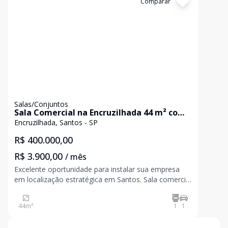
Cód:
SA0336
Comparar
Salas/Conjuntos
Sala Comercial na Encruzilhada 44 m² com
Vaga Prédio Completo Próx Ana Costa
Encruzilhada, Santos - SP
R$ 400.000,00
R$ 3.900,00
/ mês
Excelente oportunidade para instalar sua empresa
em localização estratégica em Santos. Sala comercial
com 44 m² de área privativa no bairro da Encr
44
m²
1
1