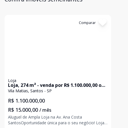
Cód:
LO0416
Comparar
Loja
Loja, 274 m² - venda por R$ 1.100.000,00 ou
aluguel por R$ 15.000,02/mês - Vila Matias -
Vila Matias, Santos - SP
Santos/SP
R$ 1.100.000,00
R$ 15.000,00
/ mês
Aluguel de Ampla Loja na Av. Ana Costa
SantosOportunidade única para o seu negócio! Loja