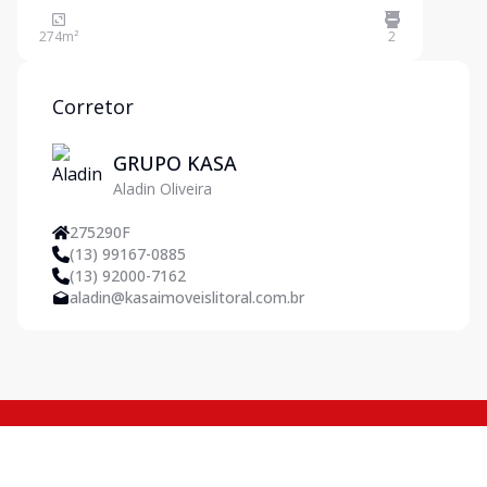
espaçosa com 274m², localizada na Av. Ana Costa,
uma das vias mais movimentadas e estratégicas de
274
m²
2
Santos.Este ponto comercial oferece grande
visibilidade, alto fluxo
Corretor
GRUPO KASA
Aladin Oliveira
275290F
(13) 99167-0885
(13) 92000-7162
aladin@kasaimoveislitoral.com.br